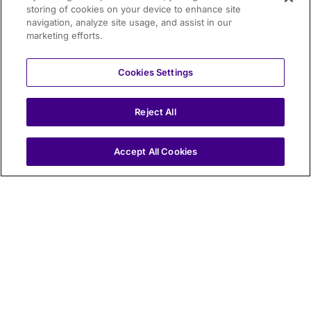
storing of cookies on your device to enhance site
navigation, analyze site usage, and assist in our
marketing efforts.
Cookies Settings
Reject All
IT
Accept All Cookies
ARGO è una piattaforma per il monitoraggio e la
gestione del ciclo di vita di ponti, viadotti e cavalcavia.
Uno strumento di Asset Management evoluto per
infrastrutture stradali e autostradali.