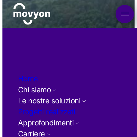
Home
Chi siamo
keyboard_arrow_down
Le nostre soluzioni
keyboard_arrow_down
Progetti realizzati
Approfondimenti
keyboard_arrow_down
Carriere
keyboard_arrow_down