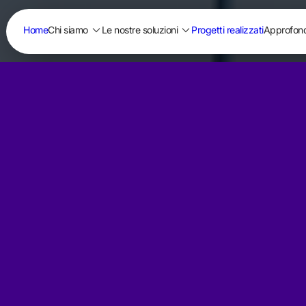
keyboard_arrow_down
keyboard_arrow_down
Home
Chi siamo
Le nostre soluzioni
Progetti realizzati
Approfond